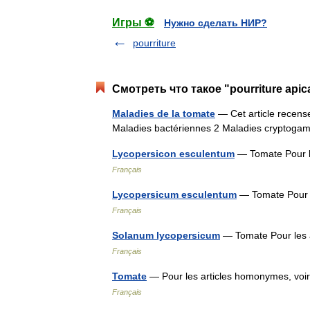
Игры ⚽
Нужно сделать НИР?
pourriture
Смотреть что такое "pourriture apic
Maladies de la tomate
— Cet article recens
Maladies bactériennes 2 Maladies cryptogam
Lycopersicon esculentum
— Tomate Pour l
Français
Lycopersicum esculentum
— Tomate Pour 
Français
Solanum lycopersicum
— Tomate Pour les
Français
Tomate
— Pour les articles homonymes, vo
Français