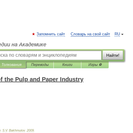
Запомнить сайт
Словарь на свой сайт
RU
едии на Академике
Найти!
Толкования
Переводы
Книги
Игры ⚽
f the Pulp and Paper Industry
y
.
S
.
V
.
Bakhmutov
.
2009
.