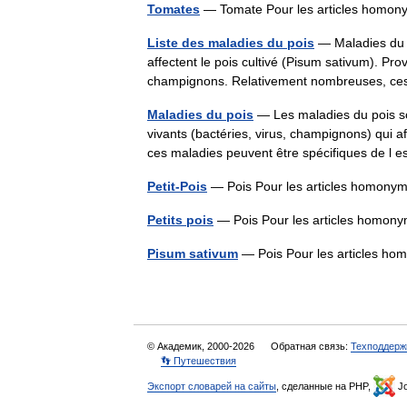
Tomates
— Tomate Pour les articles homo
Liste des maladies du pois
— Maladies du p
affectent le pois cultivé (Pisum sativum). Pro
champignons. Relativement nombreuses, c
Maladies du pois
— Les maladies du pois so
vivants (bactéries, virus, champignons) qui a
ces maladies peuvent être spécifiques de 
Petit-Pois
— Pois Pour les articles homony
Petits pois
— Pois Pour les articles homon
Pisum sativum
— Pois Pour les articles h
© Академик, 2000-2026
Обратная связь:
Техподдерж
👣 Путешествия
Экспорт словарей на сайты
, сделанные на PHP,
Jo