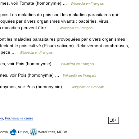
nymes, voir Tomate (homonymie) …
Wikipédia en Français
ois Les maladies du pois sont les maladies parasitaires qui
voquées par divers organismes vivants : bactéries, virus,
es maladies peuvent être… …
Wikipédia en Français
nt les maladies parasitaires provoquées par divers organismes
ffectent le pois cultivé (Pisum sativum). Relativement nombreuses,
l espèce …
Wikipédia en Français
mes, voir Pois (homonymie) …
Wikipédia en Français
ymes, voir Pois (homonymie) …
Wikipédia en Français
omonymes, voir Pois (homonymie) …
Wikipédia en Français
ка
,
Реклама на сайте
18+
omla,
Drupal,
WordPress, MODx.