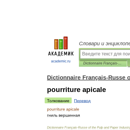
Словари и энциклоп
academic.ru
Dictionnaire Français-Russe of the Pulp and Paper Industry
Dictionnaire Français-Russe o
pourriture apicale
Толкование
Перевод
pourriture
apicale
гниль
вершинная
Dictionnaire
Français
-
Russe
of
the
Pulp
and
Paper
Industr