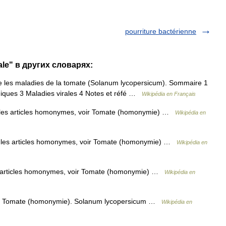
pourriture bactérienne
ale" в других словарях:
e les maladies de la tomate (Solanum lycopersicum). Sommaire 1
iques 3 Maladies virales 4 Notes et réfé …
Wikipédia en Français
es articles homonymes, voir Tomate (homonymie) …
Wikipédia en
les articles homonymes, voir Tomate (homonymie) …
Wikipédia en
 articles homonymes, voir Tomate (homonymie) …
Wikipédia en
ir Tomate (homonymie). Solanum lycopersicum …
Wikipédia en